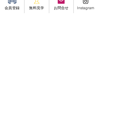
トレーニングを行うことで、カロリー
会員登録
無料見学
お問合せ
Instagram
を消費し、
体脂肪
の減少が期待できま
す。
ストレス解消とメンタルの向上: 
運動を通じてエンドルフィンが分泌さ
れ、ストレスが軽減し、気分が良くな
る効果があります。
トレーニングは、心身の
健康
を保ち、
生活の質を向上させるために非常に有
効な手段です。