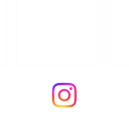
糖質
糖質
の一
て体
体や
で、
は、
パワーブロック ( 可変式ダン
変わ