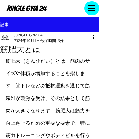
記事
JUNGLE GYM 24
2024年10月1日
読了時間: 3分
筋肥大とは
筋肥大
（きんひだい）とは、
筋肉
のサ
イズや体積が増加することを指しま
す。筋トレなどの抵抗運動を通じて筋
繊維が刺激を受け、その結果として
筋
肉
が大きくなります。
筋肥大
は筋力を
向上させるための重要な要素で、特に
筋力トレーニングやボディビルを行う