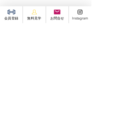
筋肥大
のメリット
会員登録
無料見学
お問合せ
Instagram
筋肥大
には次のようなメリットがあり
ます。
・筋力の向上: 
筋肉
が大きくなること
で、日常生活やスポーツにおいてより
強い力を発揮できるようになります。
・基礎代謝の向上:
筋肉
量が増えると、
安静時にも多くのエネルギーを消費す
るため、基礎代謝が上がり、脂肪燃焼
が促進されます。