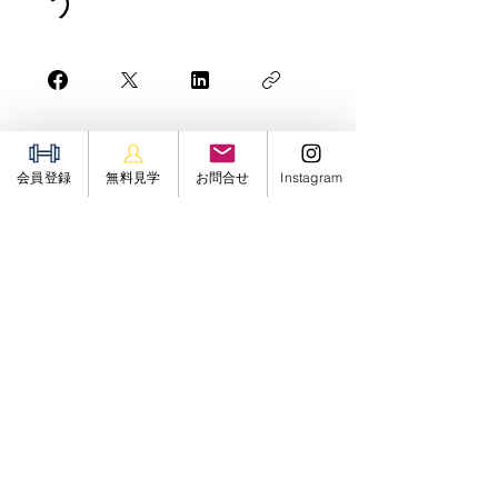
参加
会員登録
無料見学
お問合せ
Instagram
JUNGLE GYM 24
​料金プラン
​ご利用の流れ
​選ばれる理由
​FAQ