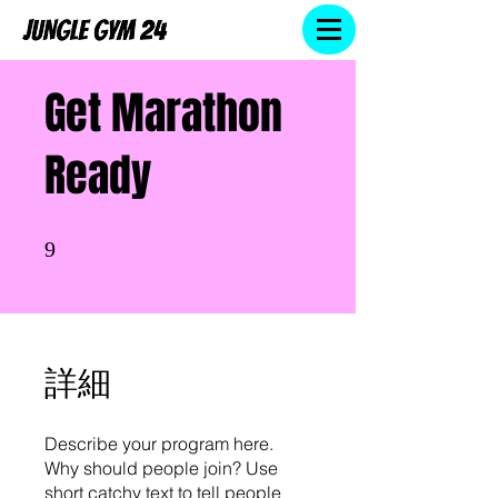
Get Marathon
Ready
9 undefined
9
詳細
Describe your program here.
Why should people join? Use
short catchy text to tell people