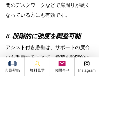
間のデスクワークなどで肩周りが硬く
なっている方にも有効です。
8. 
段階的に強度を調整可能
アシスト付き懸垂は、サポートの度合
いを調整することで、負荷を段階的に
上げられます。初心者から上級者ま
会員登録
無料見学
お問合せ
Instagram
で、それぞれのレベルに合わせたトレ
ーニングが可能で、徐々に筋力を向上
させながら自重での懸垂に近づけるこ
とができます。
まとめ